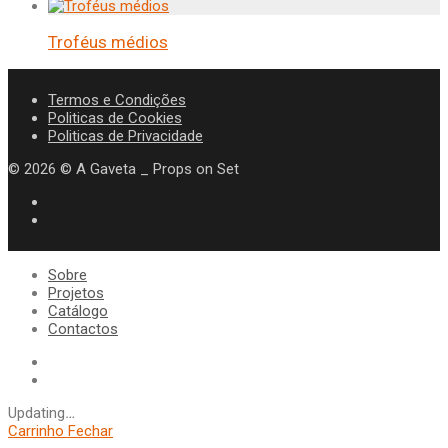
Troféus médios
Termos e Condições
Politicas de Cookies
Politicas de Privacidade
©
2026
© A Gaveta _ Props on Set
Sobre
Projetos
Catálogo
Contactos
Updating
…
Carrinho
Fechar