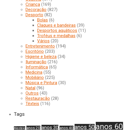
Criança
(169)
Decoração
(827)
Desporto
(82)
Bolas
(6)
Claques e bandeiras
(39)
Desportos aquáticos
(11)
Troféus e medalhas
(6)
Vários
(20)
Entretenimento
(194)
Escritório
(203)
Higiene e beleza
(34)
Iluminação
(216)
Informática
(65)
Medicina
(55)
Mobiliário
(225)
Música e Pintura
(30)
Natal
(96)
Outros
(43)
Restauração
(28)
Têxteis
(116)
Tags
anos 60
anos 50
anos 30
anos 20
anos 40
Alentejo