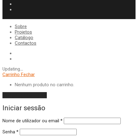
Sobre
Projetos
Catálogo
Contactos
Updating
…
Carrinho
Fechar
Nenhum produto no carrinho.
Continuar compras
Iniciar sessão
Obrigatório
Nome de utilizador ou email
*
Obrigatório
Senha
*