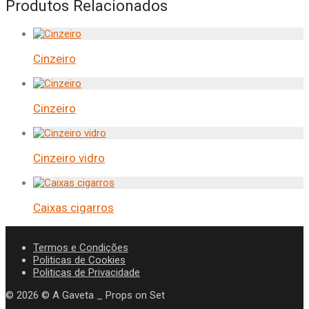
Produtos Relacionados
Cinzeiro
Cinzeiro
Cinzeiro vidro
Caixas cigarros
Termos e Condições
Politicas de Cookies
Politicas de Privacidade
©
2026
© A Gaveta _ Props on Set