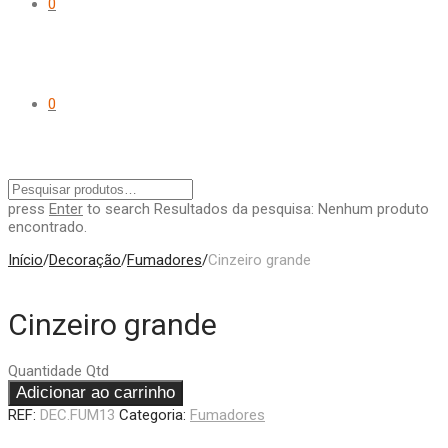
0
0
press
Enter
to search
Resultados da pesquisa:
Nenhum produto
encontrado.
Início
/
Decoração
/
Fumadores
/
Cinzeiro grande
Cinzeiro grande
Quantidade
Qtd
Adicionar ao carrinho
REF:
DEC.FUM13
Categoria:
Fumadores