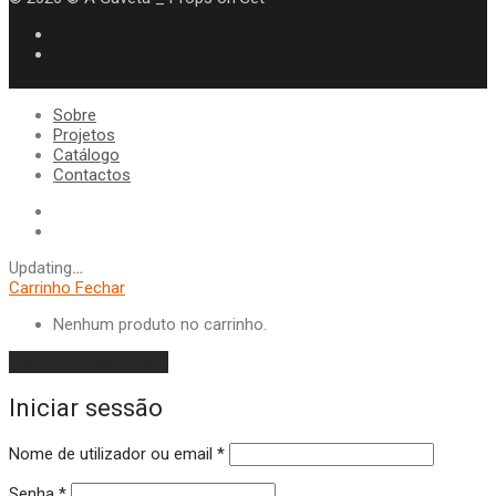
Sobre
Projetos
Catálogo
Contactos
Updating
…
Carrinho
Fechar
Nenhum produto no carrinho.
Continuar compras
Iniciar sessão
Obrigatório
Nome de utilizador ou email
*
Obrigatório
Senha
*